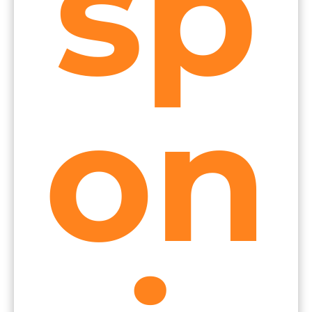
sp
on