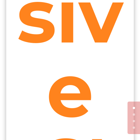
siv
e