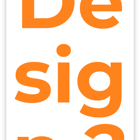
De
sig