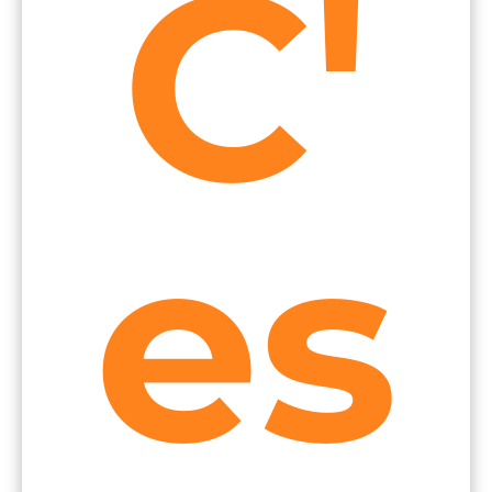
C'
es