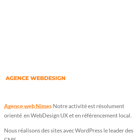
e
r
n
a
t
i
v
e
:
AGENCE WEBDESIGN
Agence web Nimes
Notre activité est résolument
orienté en WebDesign UX et en référencement local.
Nous réalisons des sites avec WordPress le leader des
CMS.