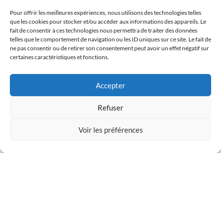
de WordPress. Tout est fait ici, par notre
Pour offrir les meilleures expériences, nous utilisons des technologies telles
que les cookies pour stocker et/ou accéder aux informations des appareils. Le
agence
fait de consentir à ces technologies nous permettra de traiter des données
telles que le comportement de navigation ou les ID uniques sur ce site. Le fait de
Des questions sur le référencement de
ne pas consentir ou de retirer son consentement peut avoir un effet négatif sur
certaines caractéristiques et fonctions.
WordPress ? Posez-les !
Déterminer vos besoins en matière de
Accepter
référencement peut être difficile. Nous
répondrons à toutes vos questions sur
Refuser
le search marketing, il vous suffit de
nous contacter.
Voir les préférences
Je clic j'appelle
WordPress SEO
Nous comprenons que votre site web
est unique et nous développons une
proposition de SEO WordPress
personnalisée pour chaque client.