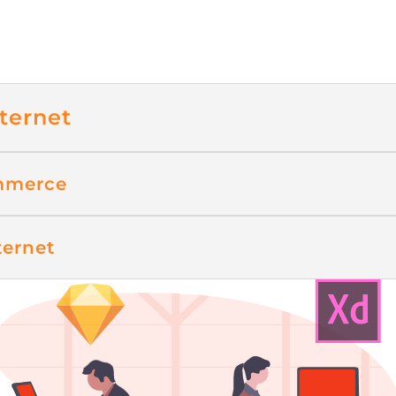
nternet
ommerce
ternet