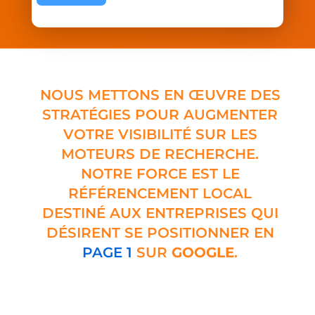
A
l
t
e
NOUS METTONS EN ŒUVRE DES
r
STRATÉGIES POUR AUGMENTER
n
VOTRE VISIBILITÉ SUR LES
a
MOTEURS DE RECHERCHE.
t
NOTRE FORCE EST LE
i
RÉFÉRENCEMENT LOCAL
v
DESTINÉ AUX ENTREPRISES QUI
e
DÉSIRENT SE POSITIONNER EN
:
PAGE 1
SUR
GOOGLE
.