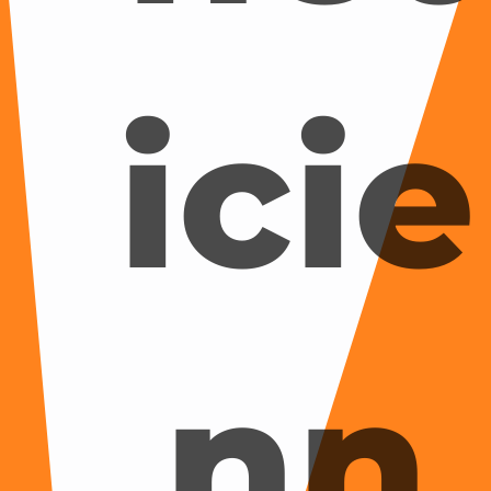
icie
nn