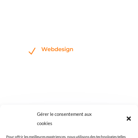
Webdesign
N
Google My Business
N
Gérer le consentement aux
cookies
Pour offrir les meilleures expériences, nous utilisons des technologies telles