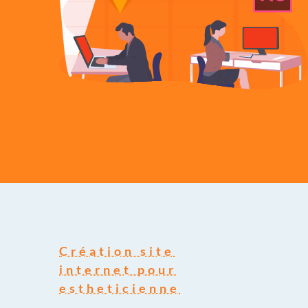
Création site
internet pour
estheticienne