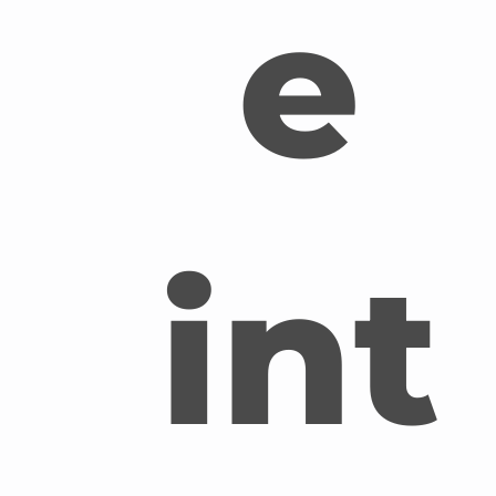
e
int