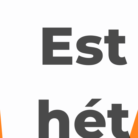
Est
hét