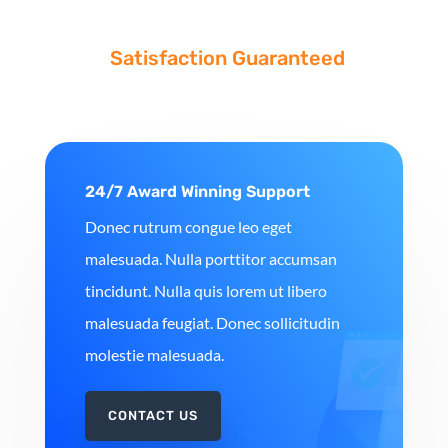
Satisfaction Guaranteed
24/7 Award Winning Support
Donec rutrum congue leo eget
malesuada. Nulla porttitor accumsan
tincidunt. Nulla quis lorem ut libero
malesuada feugiat. Donec sollicitudin
molestie malesuada.
CONTACT US