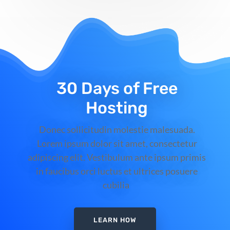
30 Days of Free
Hosting
Donec sollicitudin molestie malesuada.
Lorem ipsum dolor sit amet, consectetur
adipiscing elit. Vestibulum ante ipsum primis
in faucibus orci luctus et ultrices posuere
cubilia
LEARN HOW