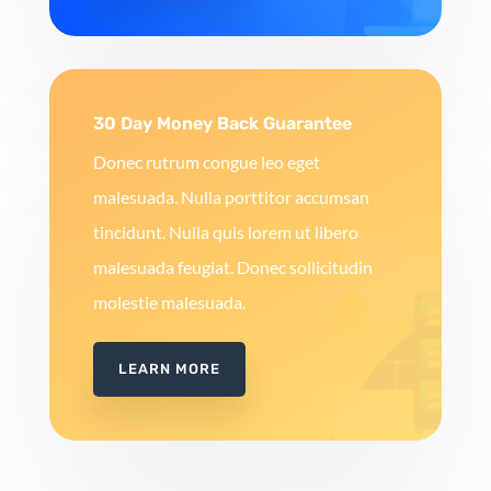
30 Day Money Back Guarantee
Donec rutrum congue leo eget
malesuada. Nulla porttitor accumsan
tincidunt. Nulla quis lorem ut libero
malesuada feugiat. Donec sollicitudin
molestie malesuada.
LEARN MORE