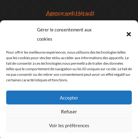
Agence web Hérault
Gérer le consentement aux
Agence web Plan du site
cookies
COORDONNÉES
Pour offrir les meilleures expériences, nous utilisons des technologies telles
que les cookies pour stocker et/ou accéder aux informations des appareils. Le
fait de consentir à ces technologies nous permettra de traiter des données
telles que le comportement de navigation ou les ID uniques sur ce site. Le fait de
ne pas consentir ou de retirer son consentement peut avoir un effet négatif sur
certaines caractéristiques et fonctions.
Agence web
Accepter
Studio crabe numérique
Refuser
34340 Marseillan
Voir les préférences
Email[à] marcllopis.com