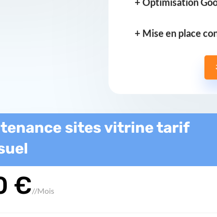
+ Mise en place co
tenance sites vitrine tarif
suel
0 €
/
/Mois