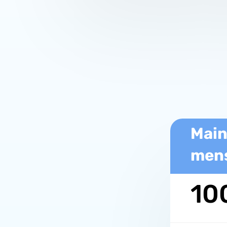
Main
men
10