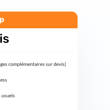
op
is
ages complémentaires sur devis)
ress
s usuels