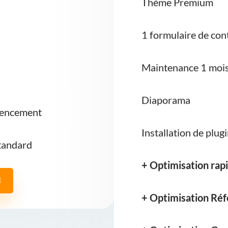
1 formulaire de con
Maintenance 1 moi
Diaporama
érencement
Installation de plu
tandard
+ Optimisation rapi
E
+ Optimisation R
+ Optimisation Goo