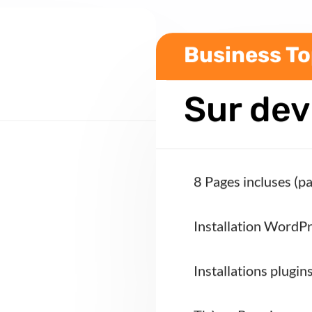
Business T
Sur dev
8 Pages incluses (p
Installation WordP
Installations plugin
Thème Premium