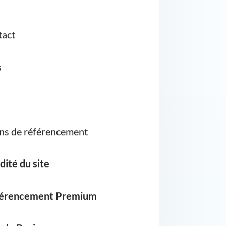
tact
s
gins de référencement
dité du site
éférencement Premium
gle Business