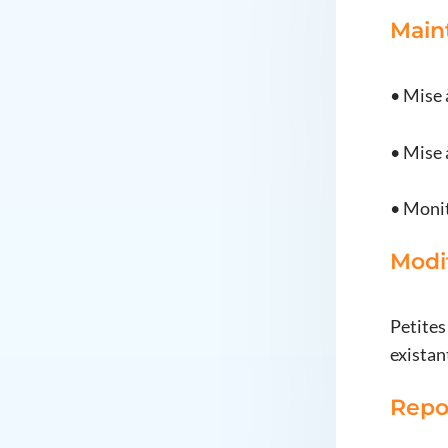
Main
• Mise 
• Mise 
• Monit
Modi
Petites
existan
Repor