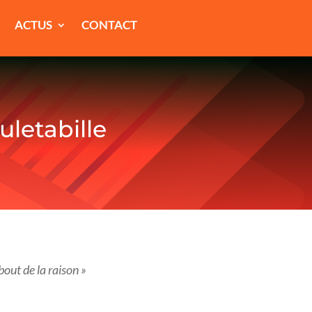
ACTUS
CONTACT
letabille
out de la raison »