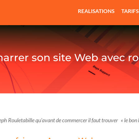
REALISATIONS
TARIFS
arrer son site Web avec rou
eph Rouletabille qu’avant de commercer il faut trouver « le bon b