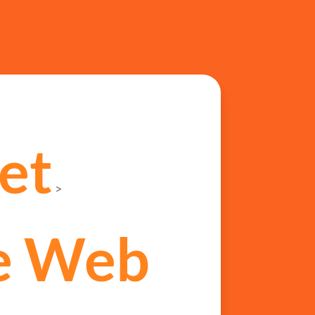
net
>
e Web