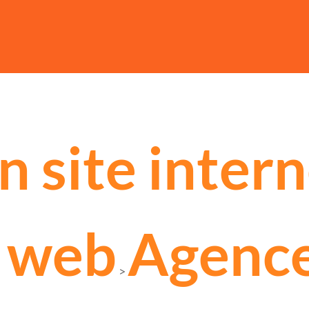
n site inter
 web
Agenc
>