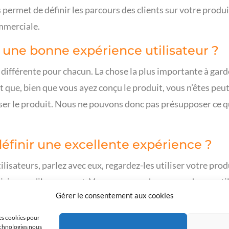
 permet de définir les parcours des clients sur votre produit
ommerciale.
t une bonne expérience utilisateur ?
 différente pour chacun. La chose la plus importante à garder
 que, bien que vous ayez conçu le produit, vous n’êtes peut
iser le produit. Nous ne pouvons donc pas présupposer ce qu
finir une excellente expérience ?
isateurs, parlez avec eux, regardez-les utiliser votre produ
isions qu’ils prennent. Vous apprenez beaucoup de vos utili
Gérer le consentement aux cookies
utez, observez et questionnez.
les cookies pour
technologies nous