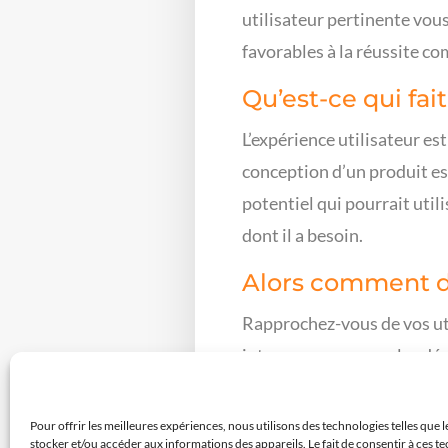
utilisateur pertinente vous
favorables à la réussite c
Qu’est-ce qui fai
L’expérience utilisateur est
conception d’un produit est
potentiel qui pourrait util
dont il a besoin.
Alors comment dé
Rapprochez-vous de vos util
interrogez-vous sur les déc
alors soyez attentifs ! Éco
Pour offrir les meilleures expériences, nous utilisons des technologies telles que 
stocker et/ou accéder aux informations des appareils. Le fait de consentir à ces 