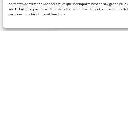
permettra de traiter des données telles que le comportement de navigation ou les
site. Le fait de ne pas consentir ou de retirer son consentement peut avoir un effet
certaines caractéristiques et fonctions.
Appelez les expe
UX
Demander un devis recevez
Pour toute question, appe