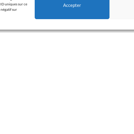
 ID uniques sur ce
Accepter
 négatif sur
rts à Lyon en Design
 une proposition très rapidement.
lez-nous au
06 63 07 76 44